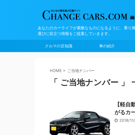
あなたのカーライフが素敵なものになるように、乗り
選びに役立つ情報をご提案していきます。
クルマの豆知識
車の紹介
HOME
>
ご当地ナンバー
「 ご当地ナンバー 」 
【軽自
がるカ
2018/11