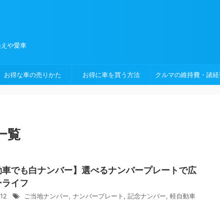
換えや愛車
お得な車の売りかた
お得に車を買う方法
クルマの維持費・諸経
一覧
動車でも白ナンバー】選べるナンバープレートで広
ーライフ
/12
ご当地ナンバー
,
ナンバープレート
,
記念ナンバー
,
軽自動車