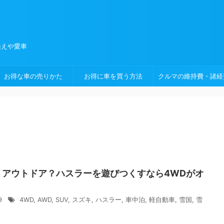
換えや愛車
お得な車の売りかた
お得に車を買う方法
クルマの維持費・諸経
・アウトドア？ハスラーを遊びつくすなら4WDがオ
！
/9
4WD
,
AWD
,
SUV
,
スズキ
,
ハスラー
,
車中泊
,
軽自動車
,
雪国
,
雪