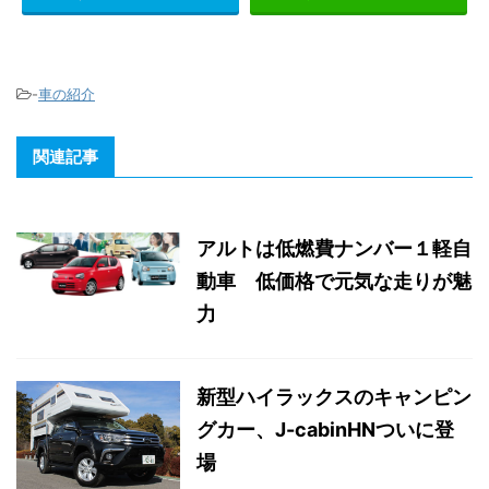
-
車の紹介
関連記事
アルトは低燃費ナンバー１軽自
動車 低価格で元気な走りが魅
力
新型ハイラックスのキャンピン
グカー、J-cabinHNついに登
場